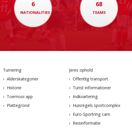
6
68
NATIONALITIES
TEAMS
Turnering
Jeres ophold
Alderskategorier
Offentlig transport
Historie
Turist informationer
Toernooi app
Indkvartering
Plattegrond
Huisregels sportcomplex
Euro-Sportring cam
Reisinformatie