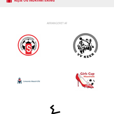
REJSE OG INDKVARTERING
ARRANGERET AF